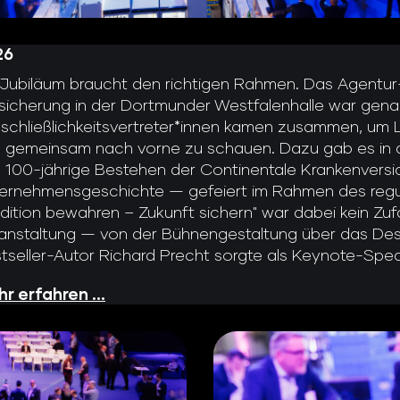
26
 Jubiläum braucht den richtigen Rahmen. Das Agentu
sicherung in der Dortmunder Westfalenhalle war gen
schließlichkeitsvertreter*innen kamen zusammen, um L
 gemeinsam nach vorne zu schauen. Dazu gab es in 
 100-jährige Bestehen der Continentale Krankenversi
ernehmensgeschichte — gefeiert im Rahmen des regu
adition bewahren – Zukunft sichern" war dabei kein Zuf
anstaltung — von der Bühnengestaltung über das Des
tseller-Autor Richard Precht sorgte als Keynote-Speake
r erfahren ...