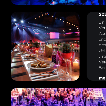
20
Ein
Ver
Aus
und
das
Unt
„Tr
Ver
Bes
meh