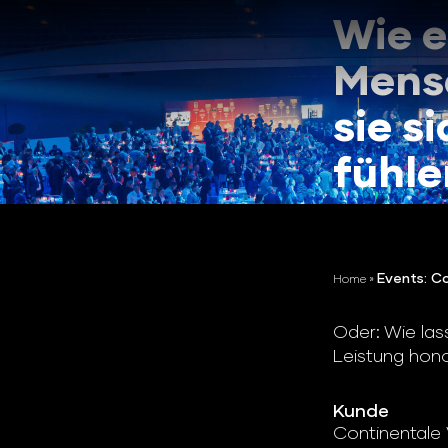
Wie e
Mens
sie s
fühle
Events: C
Home
»
Oder: Wie las
Leistung hono
Kunde
Continentale