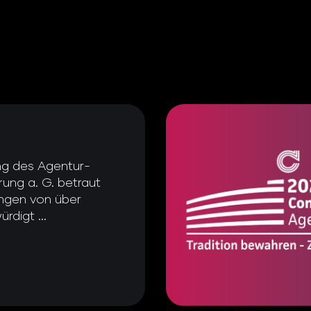
ng des Agentur-
ung a. G. betraut
tungen von über
rdigt ...