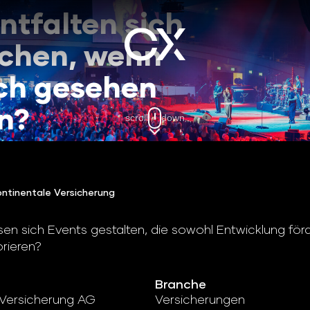
ntfalten sich
chen, wenn
ich gesehen
n?
scroll
down
ontinentale Versicherung
sen sich Events gestalten, die sowohl Entwicklung för
rieren?
Branche
 Versicherung AG
Versicherungen