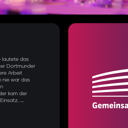
 lautete das
 der Dortmunder
ere Arbeit
 nie war das
en
der kam der
nsatz. ...