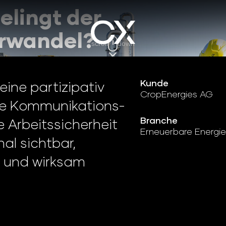
elingt der
urwandel?
scroll
down
Kunde
eine partizipativ
CropEnergies AG
te Kommunikations-
Branche
Arbeitssicherheit
Erneuerbare Energi
nal sichtbar,
 und wirksam