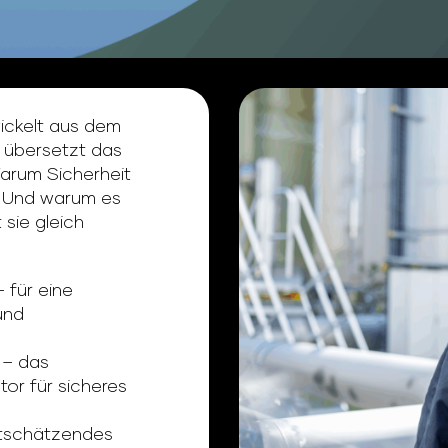
wickelt aus dem
 übersetzt das
Warum Sicherheit
t. Und warum es
sie gleich
 für eine
und
– das
or für sicheres
rtschätzendes