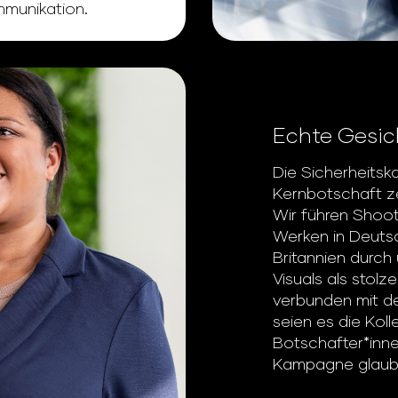
mmunikation.
Echte Gesic
Die Sicherheits
Kernbotschaft z
Wir führen Shoot
Werken in Deutsc
Britannien durch
Visuals als stolz
verbunden mit de
seien es die Koll
Botschafter*inne
Kampagne glaubw