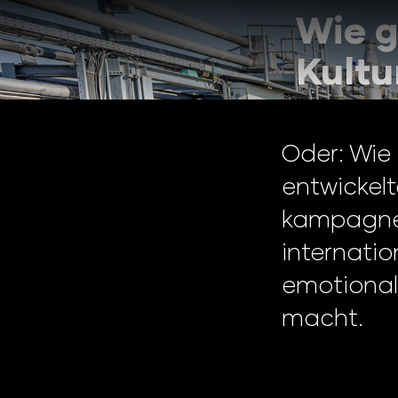
Wie g
Kult
Oder: Wie 
entwickel
kampagne 
internatio
emotional
macht.